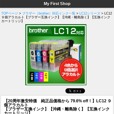
My First Shop
TOPページ
>
ブラザー（brother）対応インク一覧
>
LC12シリーズ
> LC12
９個アラカルト【ブラザー互換インク】【沖縄・離島除く】【互換インク
カートリッジ】
【20周年激安特価 純正品価格から 79.6% off！】
LC12 ９
個アラカルト
【ブラザー互換インク】【沖縄・離島除く】【互換インク
カートリッジ】