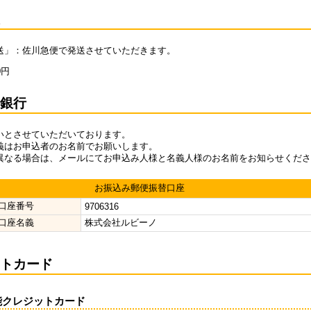
換
送」：佐川急便で発送させていただきます。
0円
ょ銀行
いとさせていただいております。
義はお申込者のお名前でお願いします。
異なる場合は、メールにてお申込み人様と名義人様のお名前をお知らせくださ
お振込み郵便振替口座
口座番号
9706316
口座名義
株式会社ルビーノ
ットカード
能クレジットカード