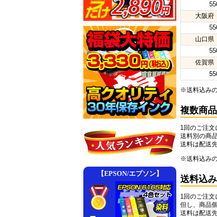
5
大阪府
5
山口県
5
佐賀県
5
※送料込み
複数商品
1回のご注
送料別の商
送料は配送
※送料込み
送料込み
1回のご注
但し、商品
送料は配送