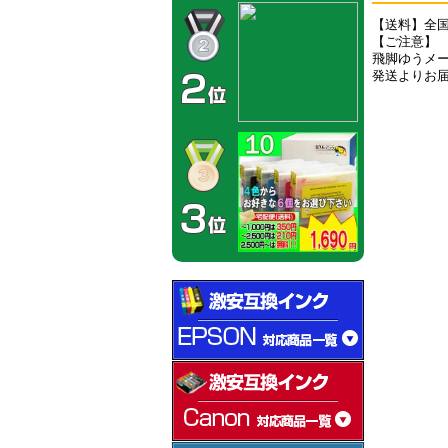
【送料】全国
【ご注意】
飛脚ゆうメ
発送よりお