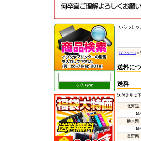
いらっしゃ
TOPページ
>
送料につ
送料
送付先別に下
北海道
5
栃木県
5
長野県