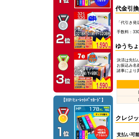
代金引
「代引き発
手数料：33
ゆうち
決済は先払
お振込み名
諸事により
クレジ
支払い可