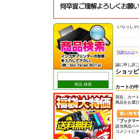
いらっしゃ
TOPページ
>
誠に申し訳
ショッピ
カートの中
現在、カー
商品をお選
「ブックマ
該当商品ペ
コメントに