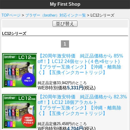
My First Shop
TOPページ
>
ブラザー（brother）対応インク一覧
> LC12シリーズ
並び替え
LC12シリーズ
1
【20周年激安特価 純正品価格から 85%
off！】
LC12 24個セット(４色×6セット)
【ブラザー互換インク】【沖縄・離島除
く】【互換インクカートリッジ】
純正品定価33,942円のところ
WEB特別価格
5,331円
(税込)
【20周年激安特価 純正品価格から 82.3%
off！】
LC12 18個アラカルト
【ブラザー互換インク】【沖縄・離島除
く】【互換インクカートリッジ】
純正品定価25,458円のところ
WEB特別価格
4,704円
(税込)