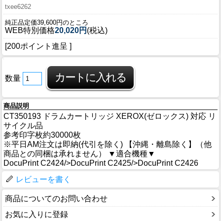
txee6262
純正品定価39,600円のところ
WEB特別価格
20,020円
(税込)
[200ポイント進呈 ]
数量
商品説明
CT350193 ドラムカートリッジ XEROX(ゼロックス) 対応 リ
サイクル品
参考印字枚約30000枚
※平日AM注文は即納(代引を除く) 【沖縄・離島除く】（他
商品との同梱は承れません） ▼適合機種▼
DocuPrint C2424/>DocuPrint C2425/>DocuPrint C2426
レビューを書く
商品についてのお問い合わせ
お気に入りに登録