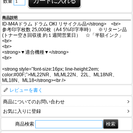
数量
商品説明
ID-M4Aドラム ドラム OKI リサイクル品</strong> <br>
参考印字枚数 25,000枚（A4 5%印字率時） ※リターン品
(トナー空き回収後 約１週間営業日） ☆「半額インク」
<br>
<br>
<strong>▼適合機種▼</strong>
<br>
<strong style="font-size:16px; line-height:2em;
color:#00F;">ML22NR、MLML22N、22L、ML18NR、
ML18N、ML18</strong><br />
レビューを書く
商品についてのお問い合わせ
お気に入りに登録
商品検索